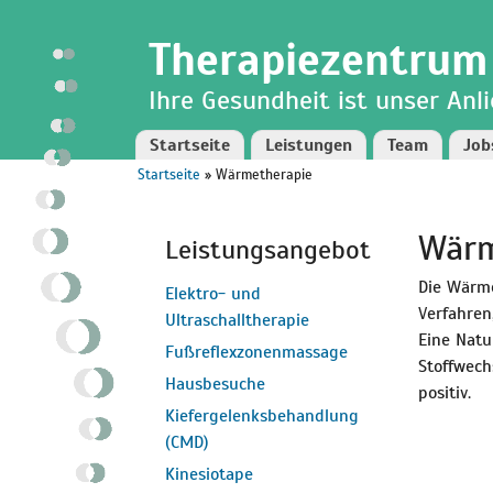
Direkt
Skip to
zum
navigation
Therapiezentrum
Inhalt
Ihre Gesundheit ist unser Anl
Startseite
Leistungen
Team
Job
Startseite
» Wärmetherapie
Sie sind hier
Wärm
Leistungsangebot
Die Wärme
Elektro- und
Verfahren
Ultraschalltherapie
Eine Natu
Fußreflexzonenmassage
Stoffwech
Hausbesuche
positiv.
Kiefergelenksbehandlung
(CMD)
Kinesiotape