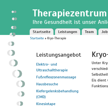
Direkt
Skip to
zum
navigation
Therapiezentrum
Inhalt
Ihre Gesundheit ist unser Anl
Startseite
Leistungen
Team
Job
Startseite
» Kryo-Therapie
Sie sind hier
Kryo
Leistungsangebot
Unter Kry
Elektro- und
verschied
Ultraschalltherapie
Selbsthei
Fußreflexzonenmassage
Eis dien
Hausbesuche
Funktion
Kiefergelenksbehandlung
(CMD)
Kinesiotape