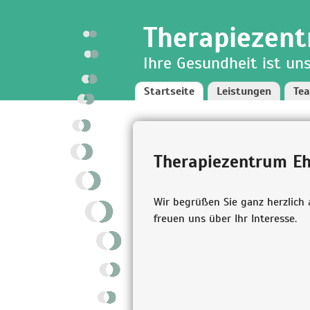
Direkt
Skip to
zum
navigation
Therapiezent
Inhalt
Ihre Gesundheit ist un
Startseite
Leistungen
Te
Therapiezentrum E
Wir begrüßen Sie ganz herzlich
freuen uns über Ihr Interesse.