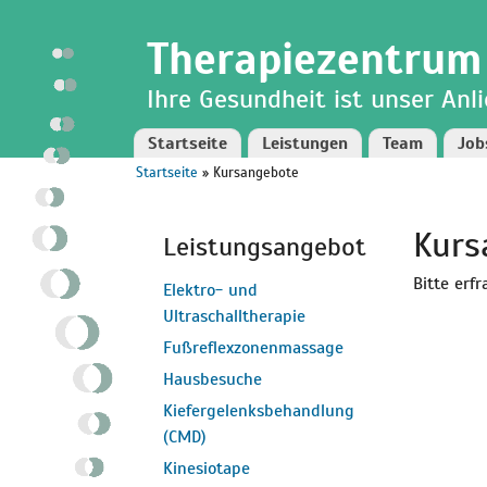
Direkt
Skip to
zum
navigation
Therapiezentrum
Inhalt
Ihre Gesundheit ist unser Anl
Startseite
Leistungen
Team
Job
Startseite
» Kursangebote
Sie sind hier
Kurs
Leistungsangebot
Bitte erf
Elektro- und
Ultraschalltherapie
Fußreflexzonenmassage
Hausbesuche
Kiefergelenksbehandlung
(CMD)
Kinesiotape