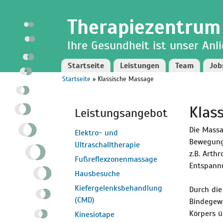
Direkt
Skip to
zum
navigation
Therapiezentrum
Inhalt
Ihre Gesundheit ist unser Anl
Startseite
Leistungen
Team
Job
Startseite
» Klassische Massage
Sie sind hier
Klas
Leistungsangebot
Die Mass
Elektro- und
Bewegung
Ultraschalltherapie
z.B. Arth
Fußreflexzonenmassage
Entspannu
Hausbesuche
Kiefergelenksbehandlung
Durch die
(CMD)
Bindegewe
Körpers ü
Kinesiotape