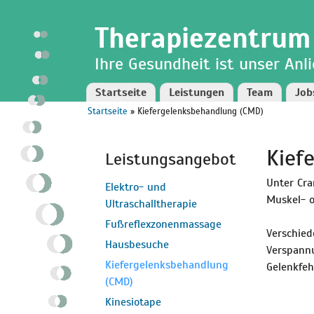
Direkt
Skip to
zum
navigation
Therapiezentrum
Inhalt
Ihre Gesundheit ist unser Anl
Startseite
Leistungen
Team
Job
Startseite
» Kiefergelenksbehandlung (CMD)
Sie sind hier
Kief
Leistungsangebot
Unter Cra
Elektro- und
Muskel- o
Ultraschalltherapie
Fußreflexzonenmassage
Verschied
Hausbesuche
Verspannu
Kiefergelenksbehandlung
Gelenkfeh
(CMD)
Kinesiotape